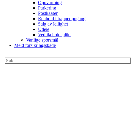
Oppvarming
Parkering
Postkasser
Renhold i trappeoppgang
Salg av leilighet
Utleie
Vedlikeholdsplikt
Vanlige spørsmål
Meld forsikringsskade