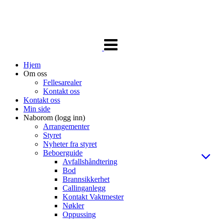
Veksle
navigasjon
Hjem
Om oss
Fellesarealer
Kontakt oss
Kontakt oss
Min side
Naborom (logg inn)
Arrangementer
Styret
Nyheter fra styret
Beboerguide
Avfallshåndtering
Bod
Brannsikkerhet
Callinganlegg
Kontakt Vaktmester
Nøkler
Oppussing