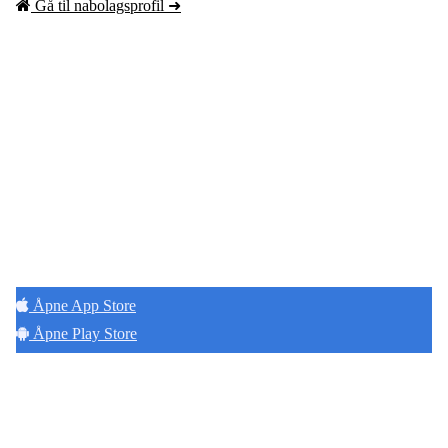
Gå til nabolagsprofil ➜
Hold deg oppdatert på det som skjer der du
bor. Last ned Naborom.
Åpne App Store
Åpne Play Store